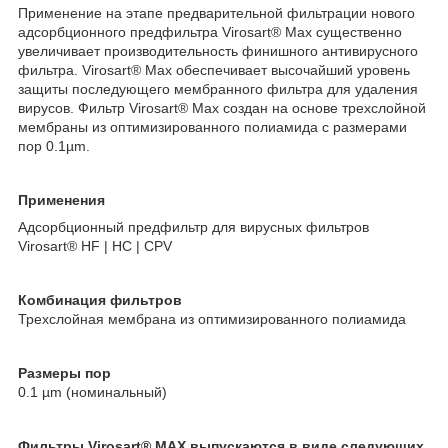
Применение на этапе предварительной фильтрации нового
адсорбционного предфильтра Virosart® Мах существенно
увеличивает производительность финишного антивирусного
фильтра. Virosart® Мах обеспечивает высочайший уровень
защиты последующего мембранного фильтра для удаления
вирусов. Фильтр Virosart® Мах создан на основе трехслойной
мембраны из оптимизированного полиамида с размерами
пор 0.1µm.
Применения
Адсорбционный предфильтр для вирусных фильтров
Virosart® HF | HC | CPV
Комбинация фильтров
Трехслойная мембрана из оптимизированного полиамида
Размеры пор
0.1 µm (номинальный)
Фильтры Virosart®
MAX
выпускаются в виде следующих