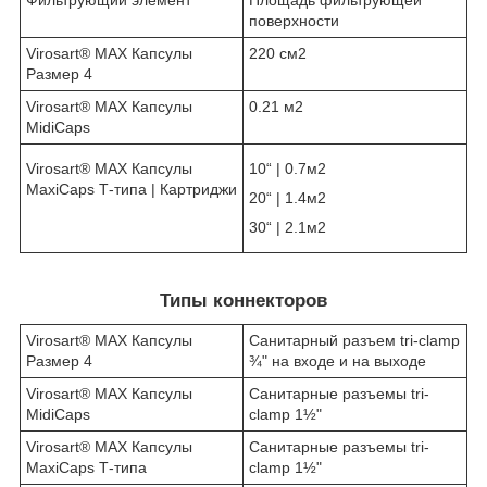
Фильтрующий элемент
Площадь фильтрующей
поверхности
Virosart® MAX Капсулы
220 см2
Размер 4
Virosart® MAX Капсулы
0.21 м2
MidiCaps
Virosart® MAX Капсулы
10“ | 0.7м2
MaxiCaps Т-типа | Картриджи
20“ | 1.4м2
30“ | 2.1м2
Типы коннекторов
Virosart® MAX Капсулы
Санитарный разъем tri-clamp
Размер 4
¾" на входе и на выходе
Virosart® MAX Капсулы
Санитарные разъемы tri-
MidiCaps
clamp 1½"
Virosart® MAX Капсулы
Санитарные разъемы tri-
MaxiCaps Т-типа
clamp 1½"