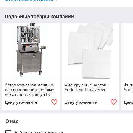
Подобные товары компании
Автоматическая машина
Фильтрующие картоны
Фил
для наполнения твердых
Sartoclear P в листах
Sart
желатиновых капсул IN-
CAP (произв. до 3000
Цену уточняйте
Цену уточняйте
Цен
капс/час)
О нас
Рейтинг не сформирован