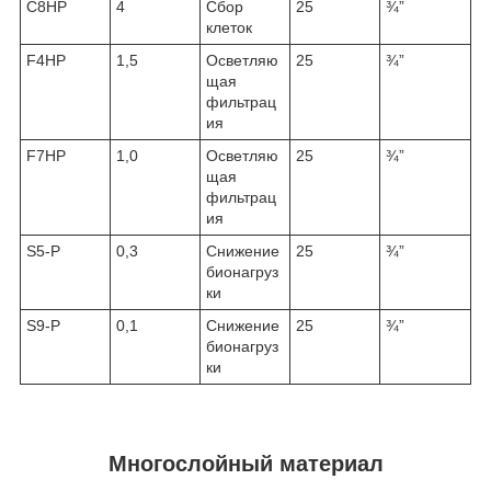
C8HP
4
Сбор
25
¾”
клеток
F4HP
1,5
Осветляю
25
¾”
щая
фильтрац
ия
F7HP
1,0
Осветляю
25
¾”
щая
фильтрац
ия
S5-P
0,3
Снижение
25
¾”
бионагруз
ки
S9-P
0,1
Снижение
25
¾”
бионагруз
ки
Многослойный материал