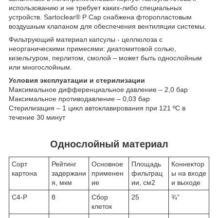
использованию и не требует каких-либо специальных
устройств. Sartoclear® P Cap снабжена фторопластовым
воздушным клапаном для обеспечения вентиляции системы.
Фильтрующий материал капсулы - целлюлоза с
неорганическими примесями: диатомитовой солью,
кизельгуром, перлитом, смолой – может быть однослойным
или многослойным.
Условия эксплуатации и стерилизации
Максимальное дифференциальное давление – 2,0 бар
Максимальное противодавление – 0,03 бар
Стерилизация – 1 цикл автоклавирования при 121 ºC в
течение 30 минут
Однослойный материал
Сорт
Рейтинг
Основное
Площадь
Коннектор
картона
задержани
применен
фильтрац
ы на входе
я, мкм
ие
ии, см
2
и выходе
C4-P
8
Сбор
25
¾”
клеток