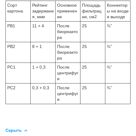
Сорт
Рейтинг
Основное
Площадь
Коннектор
картона
задержани
применен
фильтрац
ы на входе
я, мкм
ие
ии, см
2
и выходе
PB1
11 + 4
После
25
¾”
биореакто
ра
PB2
8 + 1
После
25
¾”
биореакто
ра
PC1
1 + 0,3
После
25
¾”
центрифуг
и
PC2
0,3 + 0,3
После
25
¾”
центрифуг
и
Скрыть