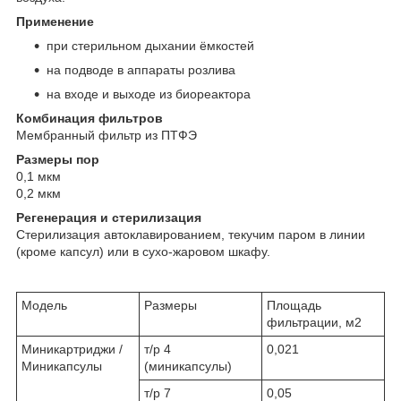
Применение
при стерильном дыхании ёмкостей
на подводе в аппараты розлива
на входе и выходе из биореактора
Комбинация фильтров
Мембранный фильтр из ПТФЭ
Размеры пор
0,1 мкм
0,2 мкм
Регенерация и стерилизация
Стерилизация автоклавированием, текучим паром в линии
(кроме капсул) или в сухо-жаровом шкафу.
Модель
Размеры
Площадь
фильтрации, м
2
Миникартриджи /
т/р 4
0,021
Миникапсулы
(миникапсулы)
т/р 7
0,05