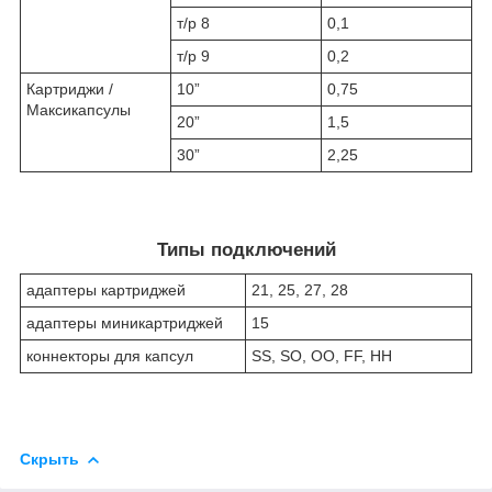
т/р 8
0,1
т/р 9
0,2
Картриджи /
10”
0,75
Максикапсулы
20”
1,5
30”
2,25
Типы подключений
адаптеры картриджей
21, 25, 27, 28
адаптеры миникартриджей
15
коннекторы для капсул
SS, SO, OO, FF, HH
Скрыть