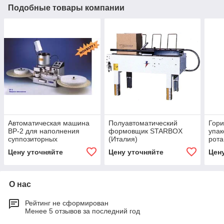
Подобные товары компании
Автоматическая машина
Полуавтоматический
Гори
BP-2 для наполнения
формовщик STARBOX
упак
суппозиторных
(Италия)
рот
контейнеров (Произв.
Carr
Цену уточняйте
Цену уточняйте
Цен
3600 супп./час)
О нас
Рейтинг не сформирован
Менее 5 отзывов за последний год