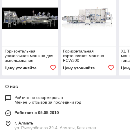
Горизонтальная
Горизонтальная
X1 Т
упаковочная машина для
картонажная машина
маши
использования
FCW300
типа
модифицированной
Цену уточняйте
Цену уточняйте
Цен
атмосферы Delta ww +
Alida
О нас
Рейтинг не сформирован
Менее 5 отзывов за последний год
Работает с 05.05.2010
г. Алматы
ул. Рыскулбекова 39-4, Алматы, Казахстан