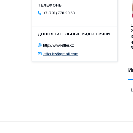
+7 (701) 778-90-63
1
2
3
4
http://www.effler.kz
5
effler.kz@gmail.com
И