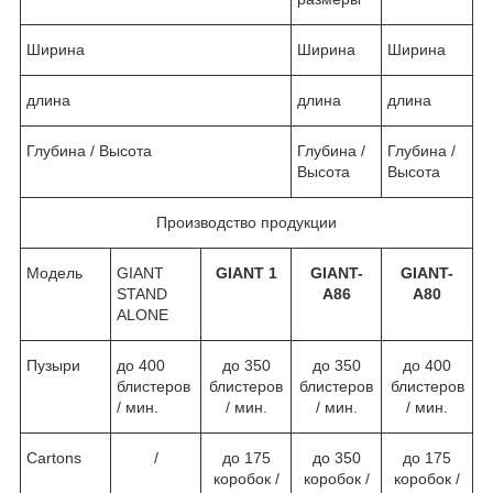
Ширина
Ширина
Ширина
длина
длина
длина
Глубина / Высота
Глубина /
Глубина /
Высота
Высота
Производство продукции
Модель
GIANT
GIANT 1
GIANT-
GIANT-
STAND
A86
A80
ALONE
Пузыри
до 400
до 350
до 350
до 400
блистеров
блистеров
блистеров
блистеров
/ мин.
/ мин.
/ мин.
/ мин.
Cartons
/
до 175
до 350
до 175
коробок /
коробок /
коробок /