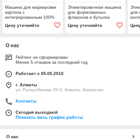
Машина для маркировки
Этикетировочная машина
Эти
картона с
для формованных
для 
интегрированным 100%
флаконов и бутылок
конт
IPC SENSITIVE AP400 CW
SENSITIVE 200 SERIES
350
Цену уточняйте
Цену уточняйте
Цен
О нас
Рейтинг не сформирован
Менее 5 отзывов за последний год
Работает с 05.05.2010
г. Алматы
ул. Рыскулбекова 39-4, Алматы, Казахстан
Контакты
Сегодня выходной
Показать весь график работы
О нас