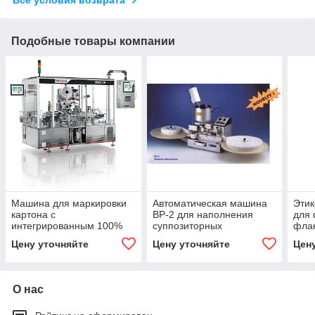
Подобные товары компании
Машина для маркировки
Автоматическая машина
Эти
картона с
BP-2 для наполнения
для
интегрированным 100%
суппозиторных
флак
IPC SENSITIVE AP400 CW
контейнеров (Произв.
SEN
Цену уточняйте
Цену уточняйте
Цен
3600 супп./час)
О нас