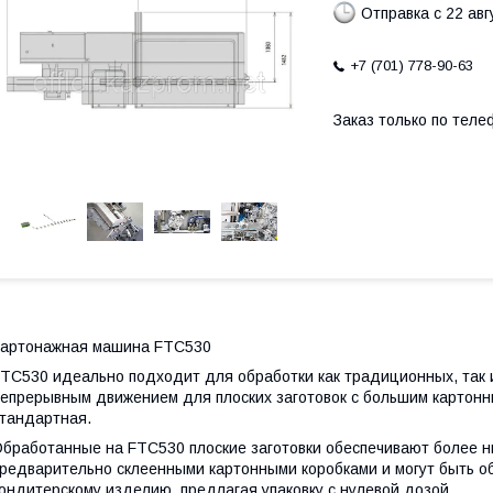
Отправка с 22 авг
+7 (701) 778-90-63
Заказ только по теле
артонажная машина FTC530
TC530 идеально подходит для обработки как традиционных, так и 
епрерывным движением для плоских заготовок с большим картонн
тандартная.
бработанные на FTC530 плоские заготовки обеспечивают более ни
редварительно склеенными картонными коробками и могут быть об
ондитерскому изделию, предлагая упаковку с нулевой дозой.