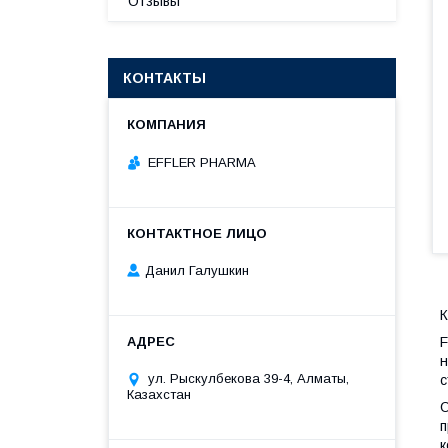
Отзывы
КОНТАКТЫ
EFFLER PHARMA
Данил Галушкин
К
F
н
ул. Рыскулбекова 39-4, Алматы,
с
Казахстан
О
п
к