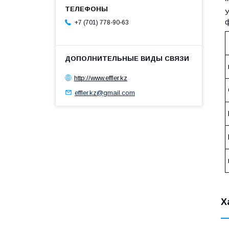
У
ф
+7 (701) 778-90-63
http://www.effler.kz
effler.kz@gmail.com
Х