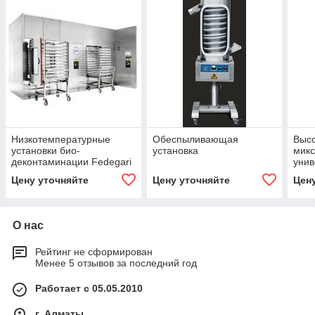
Низкотемпературные
Обеспыливающая
Высо
установки био-
установка
микс
деконтаминации Fedegari
унив
FCDV/FCDM
Roto
Цену уточняйте
Цену уточняйте
Цен
О нас
Рейтинг не сформирован
Менее 5 отзывов за последний год
Работает с 05.05.2010
г. Алматы