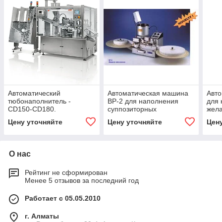
Автоматический
Автоматическая машина
Авт
тюбонаполнитель -
BP-2 для наполнения
для 
CD150-CD180.
суппозиторных
жела
контейнеров (Произв.
CAP 
Цену уточняйте
Цену уточняйте
Цен
3600 супп./час)
капс
О нас
Рейтинг не сформирован
Менее 5 отзывов за последний год
Работает с 05.05.2010
г. Алматы