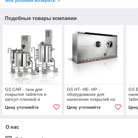
Все условия возврата
Подобные товары компании
GS CAR - танк для
GS HT- HE- HP -
GS 
покрытия таблеток и
оборудование для
нан
капсул пленкой и
нанесения покрытий на
табл
сахарной суспензией.
таблетки
саха
Цену уточняйте
Цену уточняйте
Цен
О нас