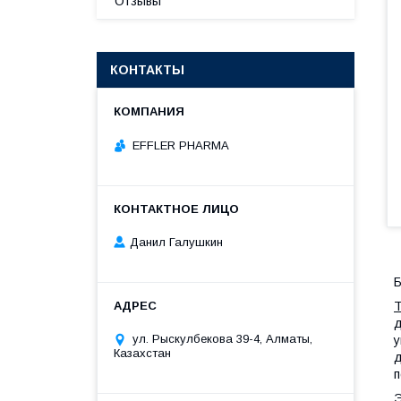
Отзывы
КОНТАКТЫ
EFFLER PHARMA
Данил Галушкин
Б
д
ул. Рыскулбекова 39-4, Алматы,
у
Казахстан
д
п
Э