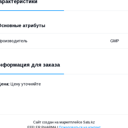
арактеристики
Основные атрибуты
роизводитель
GMP
нформация для заказа
Цена:
Цену уточняйте
Сайт создан на маркетплейсе
Satu.kz
EFFLER PHARMA |
Пожаловаться на контент