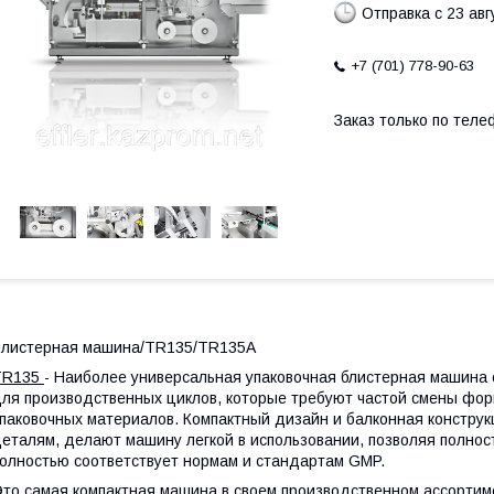
Отправка с 23 авг
+7 (701) 778-90-63
Заказ только по теле
листерная машина/
TR135/TR135A
TR135
- Наиболее универсальная упаковочная блистерная машина
ля производственных циклов, которые требуют частой смены форм
паковочных материалов. Компактный дизайн и балконная конструкц
еталям, делают машину легкой в использовании, позволяя полно
олностью соответствует нормам и стандартам GMP.
то самая компактная машина в своем производственном ассортим