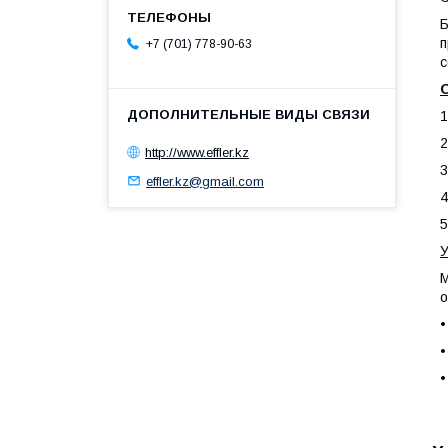
Б
п
+7 (701) 778-90-63
с
1
2
http://www.effler.kz
3
effler.kz@gmail.com
4
5
У
М
о
•
•
•