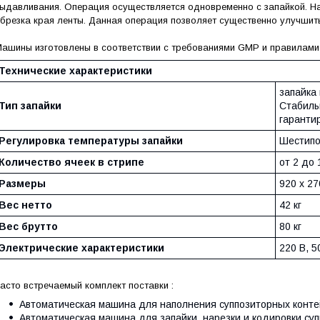
ыдавливания. Операция осуществляется одновременно с запайкой. Н
брезка края ленты. Данная операция позволяет существенно улучшит
ашины изготовлены в соответствии с требованиями GMP и правилами
Технические характеристики
запайка
Тип запайки
Стабиль
гаранти
Регулировка температуры запайки
Шестипо
Количество ячеек в стрипе
от 2 до 
Размеры
920 х 27
Вес нетто
42 кг
Вес брутто
80 кг
Электрические характеристики
220 В, 5
асто встречаемый комплект поставки :
Автоматическая машина для наполнения суппозиторных конт
Автоматическая машина для запайки, нарезки и кодировки су