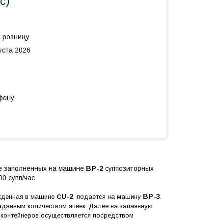
с)
в розницу
уста 2026
фону
же заполненных на машине
BP-2
суппозиторных
00 супп/час
U-2
ВР-3
жденная в машине
C
, подается на машину
.
заданным количеством ячеек. Далее на запаянную
а контейнеров осуществляется посредством