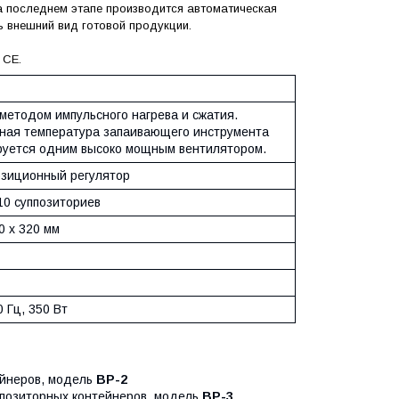
а последнем этапе производится автоматическая
ь внешний вид готовой продукции.
 CE.
 методом импульсного нагрева и сжатия.
ная температура запаивающего инструмента
руется одним высоко мощным вентилятором.
зиционный регулятор
10 суппозиториев
0 х 320 мм
0 Гц, 350 Вт
ейнеров, модель
BP-2
ппозиторных контейнеров, модель
BP-3