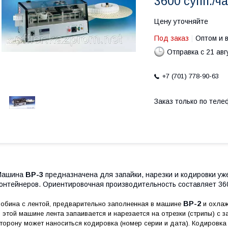
3600 супп./ча
Цену уточняйте
Под заказ
Оптом и 
Отправка с 21 авг
+7 (701) 778-90-63
Заказ только по теле
Машина
BP-3
предназначена для запайки, нарезки и кодировки у
онтейнеров. Ориентировочная производительность составляет 36
BP-2
обина с лентой, предварительно заполненная в машине
и охла
 этой машине лента запаивается и нарезается на отрезки (стрипы) с 
торону может наноситься кодировка (номер серии и дата). Кодировк