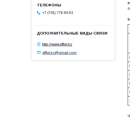
в
о
+7 (701) 778-90-63
М
http://www.effler.kz
effler.kz@gmail.com
Ч