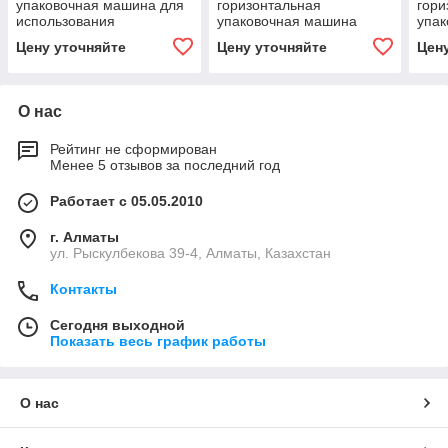
упаковочная машина для
горизонтальная
гори
использования
упаковочная машина
упа
модифицированной
Цену уточняйте
Цену уточняйте
Цен
атмосферы Delta ww +
Alida
О нас
Рейтинг не сформирован
Менее 5 отзывов за последний год
Работает с 05.05.2010
г. Алматы
ул. Рыскулбекова 39-4, Алматы, Казахстан
Контакты
Сегодня выходной
Показать весь график работы
О нас