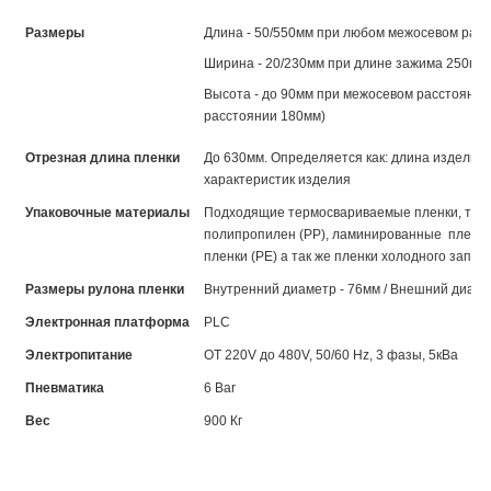
Размеры
Длина - 50/550мм при любом межосевом расс
Ширина - 20/230мм при длине зажима 250мм 
Высота - до 90мм при межосевом расстоянии
расстоянии 180мм)
Отрезная длина пленки
До 630мм.
Определяется как: длина изделия 
характеристик изделия
Упаковочные материалы
Подходящие термосвариваемые пленки, таки
полипропилен (РР), ламинированные пленки
пленки (РЕ) а так же пленки холодного запе
Размеры
рулона пленки
Внутренний диаметр - 76мм / Внешний диаметр 
Электронная платформа
PLC
Электропитание
ОТ 220V до 480V, 50/60 Hz, 3
фазы, 5кВа
Пневматика
6 Bar
Вес
900 Кг