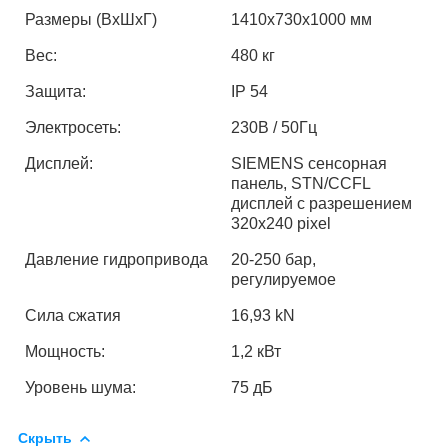
Размеры (ВхШхГ)
1410х730х1000 мм
Вес:
480 кг
Защита:
IP 54
Электросеть:
230В / 50Гц
Дисплей:
SIEMENS
сенсорная
панель,
STN
/
CCFL
дисплей с разрешением
320
x
240
pixel
Давление гидропривода
20-250 бар,
регулируемое
Сила сжатия
16,93 kN
Мощность:
1,2 кВт
Уровень шума:
75 дБ
Скрыть