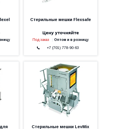
lexel
Стерильные мешки Flexsafe
е
Цену уточняйте
зницу
Под заказ
Оптом и в розницу
3
+7 (701) 778-90-63
 для
Стерильные мешки LevMix