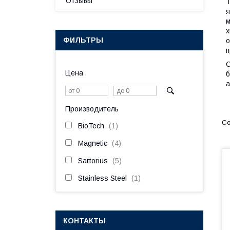
Отзывы
Т
я
м
х
ФИЛЬТРЫ
о
п
О
Цена
б
а
Производитель
BioTech
1
Magnetic
4
Sartorius
5
Stainless Steel
1
КОНТАКТЫ