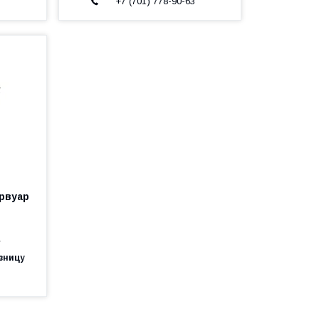
3
+7 (701) 778-90-63
рвуар
е
зницу
3