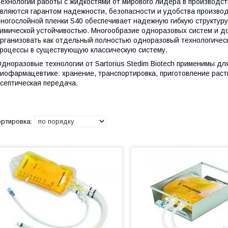
ехнологии работы с жидкостями от мирового лидера в производс
вляются гарантом надежности, безопасности и удобства производ
ногослойной пленки S40 обеспечивает надежную гибкую структуру
имической устойчивостью. Многообразие одноразовых систем и д
рганизовать как отдельный полностью одноразовый технологическ
роцессы в существующую классическую систему.
дноразовые технологии от Sartorius Stedim Biotech применимы д
иофармацевтике: хранение, транспортировка, приготовление рас
септическая передача.