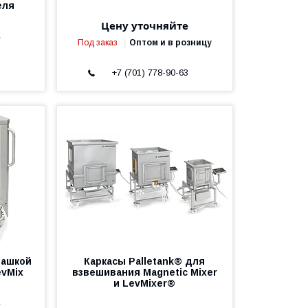
еля
Цену уточняйте
е
Под заказ
Оптом и в розницу
3
+7 (701) 778-90-63
башкой
Каркасы Palletank® для
evMix
взвешивания Magnetic Mixer
и LevMixer®
е