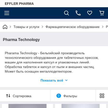
EFFLER PHARMA
Товары и услуги
Фармацевтическое оборудование
P
Pharma Technology
Pharama Technology - Бельгийский производитель
технологического оборудования для таблеточных прессов,
машин для наполнения капсул и упаковочных линий.
Обработка таблеток и капсул от пыли и внешних частиц.
Может быть оснащен металлодетектором.
Ассортимент продукции доступен с различными уровнями
Показать всё
герметичности: пыленепроницаемый «DT»,
пыленепроницаемый «C» и высоко-герметичный «HC»,
Сортировка
0
Фильтры