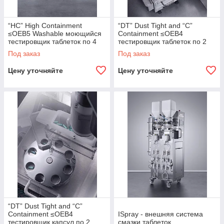
“HC” High Containment
“DT” Dust Tight and “C”
≤OEB5 Washable моющийся
Containment ≤OEB4
тестировщик таблеток по 4
тестировщик таблеток по 2
параметрам
параметрам
Под заказ
Под заказ
Цену уточняйте
Цену уточняйте
“DT” Dust Tight and “C”
Containment ≤OEB4
ISpray - внешняя система
тестировщик капсул по 2
смазки таблеток