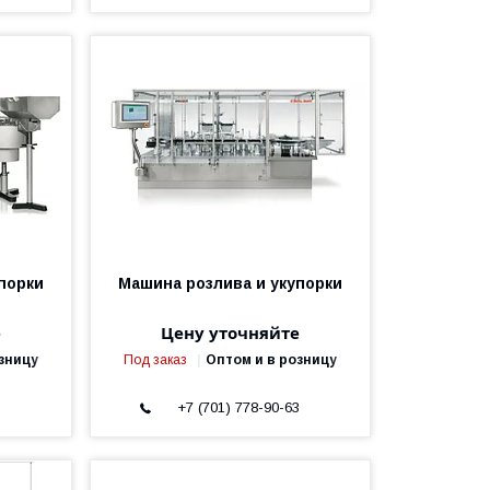
порки
Машина розлива и укупорки
е
Цену уточняйте
зницу
Под заказ
Оптом и в розницу
3
+7 (701) 778-90-63