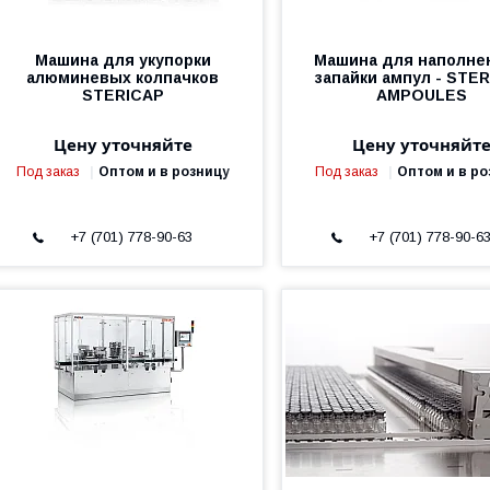
Машина для укупорки
Машина для наполне
алюминевых колпачков
запайки ампул - STER
STERICAP
AMPOULES
Цену уточняйте
Цену уточняйт
Под заказ
Оптом и в розницу
Под заказ
Оптом и в ро
+7 (701) 778-90-63
+7 (701) 778-90-6