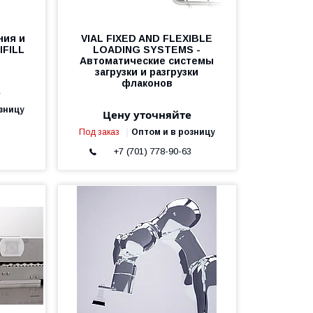
ния и
VIAL FIXED AND FLEXIBLE
IFILL
LOADING SYSTEMS -
Автоматические системы
загрузки и разгрузки
флаконов
е
зницу
Цену уточняйте
Под заказ
Оптом и в розницу
3
+7 (701) 778-90-63