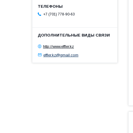
+7 (701) 778-90-63
http://www.effler.kz
effler.kz@gmail.com