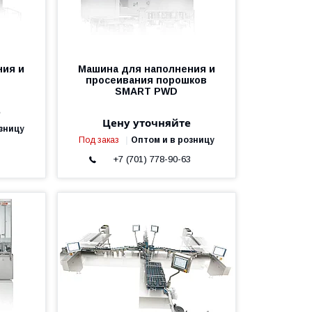
ния и
Машина для наполнения и
просеивания порошков
SMART PWD
е
Цену уточняйте
зницу
Под заказ
Оптом и в розницу
3
+7 (701) 778-90-63