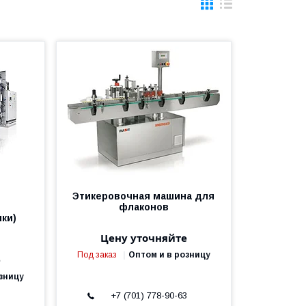
Этикеровочная машина для
флаконов
ки)
Цену уточняйте
Под заказ
Оптом и в розницу
е
зницу
3
+7 (701) 778-90-63