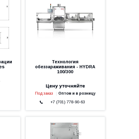
зации
Технология
es
обеззараживания - HYDRA
100/300
е
Цену уточняйте
Под заказ
Оптом и в розницу
3
+7 (701) 778-90-63