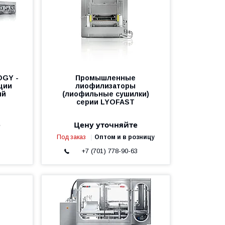
OGY -
Промышленные
ции
лиофилизаторы
ий
(лиофильные сушилки)
серии LYOFAST
е
Цену уточняйте
Под заказ
Оптом и в розницу
3
+7 (701) 778-90-63